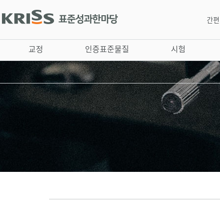
간편
교정
인증표준물질
시험